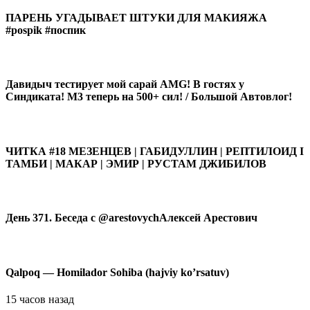
ПАРЕНЬ УГАДЫВАЕТ ШТУКИ ДЛЯ МАКИЯЖА
#pospik #поспик
Давидыч тестирует мой сарай AMG! В гостях у
Синдиката! М3 теперь на 500+ сил! / Большой Автовлог!
ЧИТКА #18 МЕЗЕНЦЕВ | ГАБИДУЛЛИН | РЕПТИЛОИД І
ТАМБИ | МАКАР | ЭМИР | РУСТАМ ДЖИБИЛОВ
День 371. Беседа с @arestovychАлексей Арестович
Qalpoq — Homilador Sohiba (hajviy ko’rsatuv)
15 часов назад