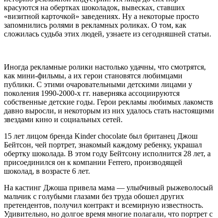
красуются на обертках шоколадок, вывесках, ставших
«визитной карточкой» заведениях. Ну а некоторые просто
запомнились ролями в рекламных роликах. О том, как
сложилась судьба этих людей, узнаете из сегодняшней статьи.
Иногда рекламные ролики настолько удачны, что смотрятся,
как мини-фильмы, а их герои становятся любимцами
публики. С этими очаровательными детскими лицами у
поколения 1990-2000-х гг. наверняка ассоциируются
собственные детские годы. Герои рекламы любимых лакомств
давно выросли, и некоторым из них удалось стать настоящими
звездами кино и социальных сетей.
15 лет лицом бренда Kinder chocolate был британец Джош
Бейтсон, чей портрет, знакомый каждому ребенку, украшал
обертку шоколада. В этом году Бейтсону исполнится 28 лет, а
присоединился он к компании Ferrero, производящей
шоколад, в возрасте 6 лет.
На кастинг Джоша привела мама — улыбчивый рыжеволосый
мальчик с голубыми глазами без труда обошел других
претендентов, получил контракт и всемирную известность.
Удивительно, но долгое время многие полагали, что портрет с