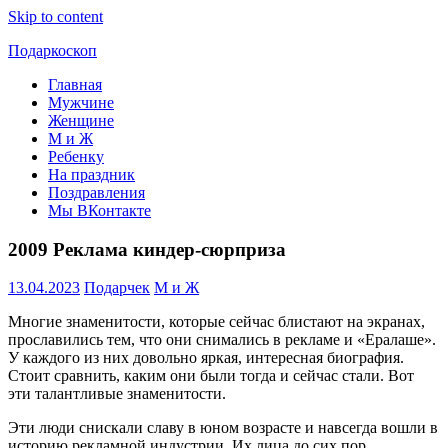
Skip to content
Подаркоскоп
Главная
Поможем
Мужчине
выбрать
Женщине
что
М и Ж
подарить
Ребенку
На праздник
Поздравления
Мы ВКонтакте
2009 Реклама киндер-сюрприза
13.04.2023
Подарчек
М и Ж
Многие знаменитости, которые сейчас блистают на экранах,
прославились тем, что они снимались в рекламе и «Ералаше».
У каждого из них довольно яркая, интересная биография.
Стоит сравнить, каким они были тогда и сейчас стали. Вот
эти талантливые знаменитости.
Эти люди снискали славу в юном возрасте и навсегда вошли в
историю рекламной индустрии. Их лица до сих пор