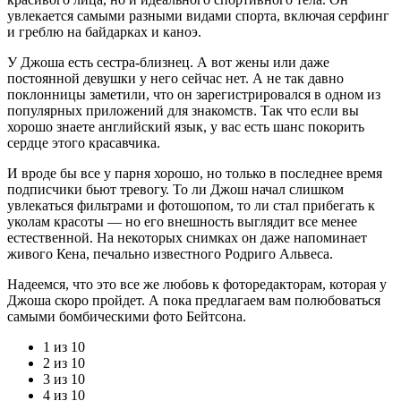
увлекается самыми разными видами спорта, включая серфинг
и греблю на байдарках и каноэ.
У Джоша есть сестра-близнец. А вот жены или даже
постоянной девушки у него сейчас нет. А не так давно
поклонницы заметили, что он зарегистрировался в одном из
популярных приложений для знакомств. Так что если вы
хорошо знаете английский язык, у вас есть шанс покорить
сердце этого красавчика.
И вроде бы все у парня хорошо, но только в последнее время
подписчики бьют тревогу. То ли Джош начал слишком
увлекаться фильтрами и фотошопом, то ли стал прибегать к
уколам красоты — но его внешность выглядит все менее
естественной. На некоторых снимках он даже напоминает
живого Кена, печально известного Родриго Альвеса.
Надеемся, что это все же любовь к фоторедакторам, которая у
Джоша скоро пройдет. А пока предлагаем вам полюбоваться
самыми бомбическими фото Бейтсона.
1 из 10
2 из 10
3 из 10
4 из 10