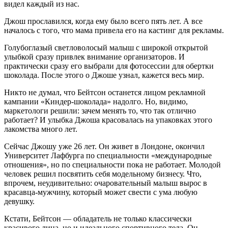
видел каждый из нас.
Джош прославился, когда ему было всего пять лет. А все
началось с того, что мама привела его на кастинг для рекламы.
Голубоглазый светловолосый малыш с широкой открытой
улыбкой сразу привлек внимание организаторов. И
практически сразу его выбрали для фотосессии для обертки
шоколада. После этого о Джоше узнал, кажется весь мир.
Никто не думал, что Бейтсон останется лицом рекламной
кампании «Киндер-шоколада» надолго. Но, видимо,
маркетологи решили: зачем менять то, что так отлично
работает? И улыбка Джоша красовалась на упаковках этого
лакомства много лет.
Сейчас Джошу уже 26 лет. Он живет в Лондоне, окончил
Университет Лафбурга по специальности «международные
отношения», но по специальности пока не работает. Молодой
человек решил посвятить себя модельному бизнесу. Что,
впрочем, неудивительно: очаровательный малыш вырос в
красавца-мужчину, который может свести с ума любую
девушку.
Кстати, Бейтсон — обладатель не только классически
красивого лица, но и идеального спортивного тела. Он