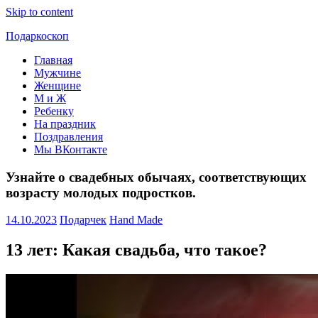
Skip to content
Подаркоскоп
Главная
Поможем
Мужчине
выбрать
Женщине
что
М и Ж
подарить
Ребенку
На праздник
Поздравления
Мы ВКонтакте
Узнайте о свадебных обычаях, соответствующих
возрасту молодых подростков.
14.10.2023
Подарчек
Hand Made
13 лет: Какая свадьба, что такое?