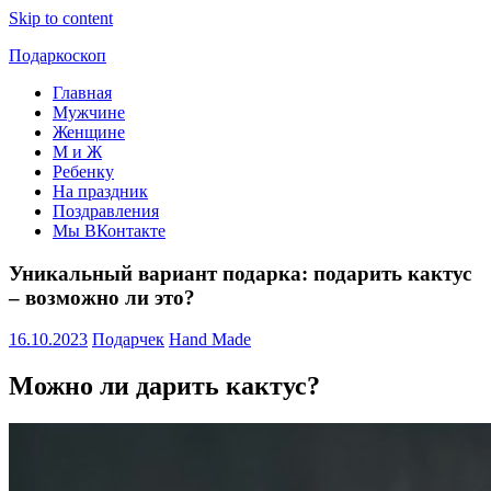
Skip to content
Подаркоскоп
Главная
Поможем
Мужчине
выбрать
Женщине
что
М и Ж
подарить
Ребенку
На праздник
Поздравления
Мы ВКонтакте
Уникальный вариант подарка: подарить кактус
– возможно ли это?
16.10.2023
Подарчек
Hand Made
Можно ли дарить кактус?