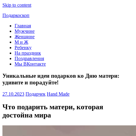
Skip to content
Подаркоскоп
Главная
Поможем
Мужчине
выбрать
Женщине
что
М и Ж
подарить
Ребенку
На праздник
Поздравления
Мы ВКонтакте
Уникальные идеи подарков ко Дню матери:
удивите и порадуйте!
27.10.2023
Подарчек
Hand Made
Что подарить матери, которая
достойна мира