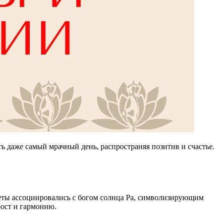
ь даже самый мрачный день, распространяя позитив и счастье.
веты ассоциировались с богом солнца Ра, символизирующим
рост и гармонию.