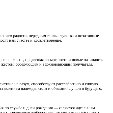
жением радости, передавая теплые чувства и позитивные
сят нам счастье и удовлетворение.
ергию в жизнь, предвещая возможности и новые начинания.
им жестом, ободряющим и вдохновляющим получателя.
ействие на разум, способствуют расслаблению и снятию
дставлением надежды, силы и обещания лучшего будущего.
ия по службе и дней рождения — являются идеальным
ает их популярным выбором для празднования счастливых