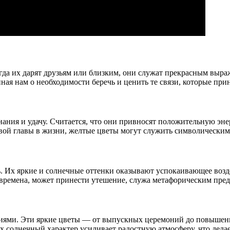
гда их дарят друзьям или близким, они служат прекрасным выра
я нам о необходимости беречь и ценить те связи, которые прино
ания и удачу. Считается, что они привносят положительную эн
новой главы в жизни, желтые цветы могут служить символическ
. Их яркие и солнечные оттенки оказывают успокаивающее возд
е времена, может принести утешение, служа метафорическим пре
ниями. Эти яркие цветы — от выпускных церемоний до повышен
Их солнечный характер усиливает радостную атмосферу, что дел