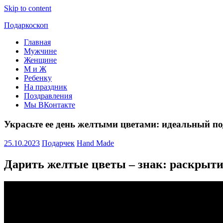
Skip to content
Подаркоскоп
Главная
Поможем
Мужчине
выбрать
Женщине
что
М и Ж
подарить
Ребенку
На праздник
Поздравления
Мы ВКонтакте
Украсьте ее день желтыми цветами: идеальный п
25.10.2023
Подарчек
Hand Made
Дарить желтые цветы – знак: раскрыти