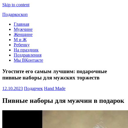
Skip to content
Подаркоскоп
Главная
Поможем
Мужчине
выбрать
Женщине
что
М и Ж
подарить
Ребенку
На праздник
Поздравления
Мы ВКонтакте
Угостите его самым лучшим: подарочные
пивные наборы для мужских торжеств
12.10.2023
Подарчек
Hand Made
Пивные наборы для мужчин в подарок