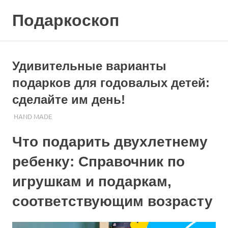
Skip
Подаркоскоп
to
content
Поможем
выбрать
что
Удивительные варианты
подарить
подарков для годовалых детей:
сделайте им день!
22.10.2023
ПОДАРЧЕК
HAND MADE
Что подарить двухлетнему
ребенку: Справочник по
игрушкам и подаркам,
соответствующим возрасту