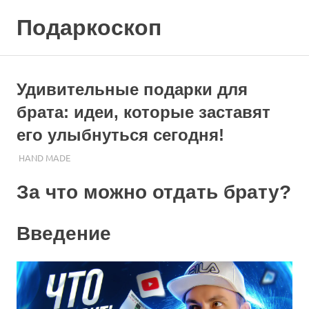
Skip
Подаркоскоп
to
content
Поможем
выбрать
что
Удивительные подарки для
подарить
брата: идеи, которые заставят
его улыбнуться сегодня!
18.10.2023
ПОДАРЧЕК
HAND MADE
За что можно отдать брату?
Введение