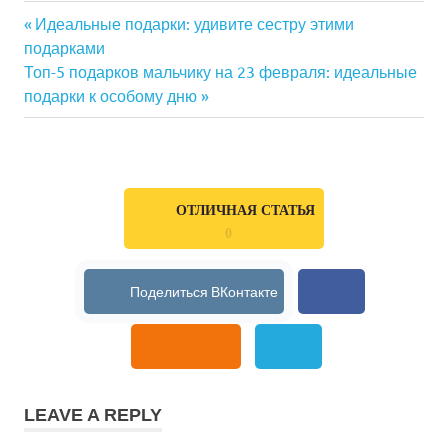
Previous
Идеальные подарки: удивите сестру этими
Навигация
подарками
Post:
Next
Топ-5 подарков мальчику на 23 февраля: идеальные
по
Post:
подарки к особому дню
записям
ОТЛИЧНАЯ СТАТЬЯ
0
LEAVE A REPLY