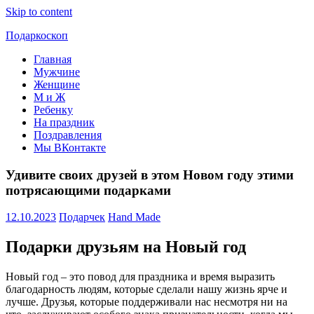
Skip to content
Подаркоскоп
Главная
Поможем
Мужчине
выбрать
Женщине
что
М и Ж
подарить
Ребенку
На праздник
Поздравления
Мы ВКонтакте
Удивите своих друзей в этом Новом году этими
потрясающими подарками
12.10.2023
Подарчек
Hand Made
Подарки друзьям на Новый год
Новый год – это повод для праздника и время выразить
благодарность людям, которые сделали нашу жизнь ярче и
лучше. Друзья, которые поддерживали нас несмотря ни на