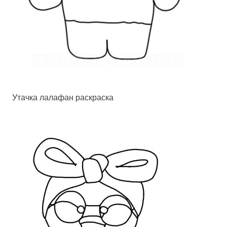
Утачка лалафан раскраска