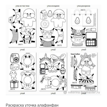
Раскраска уточка алафанфан