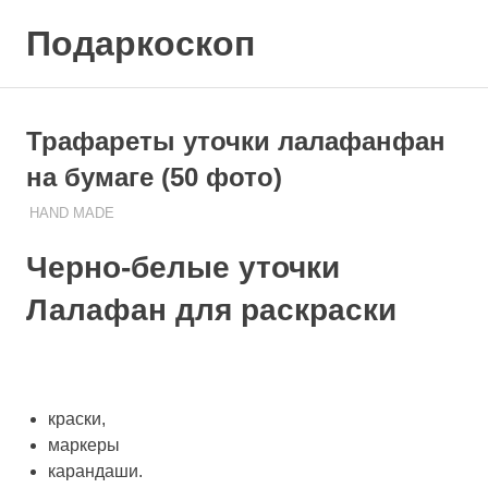
Skip
Подаркоскоп
to
content
Поможем
выбрать
что
Трафареты уточки лалафанфан
подарить
на бумаге (50 фото)
29.03.2023
ПОДАРЧЕК
HAND MADE
Черно-белые уточки
Лалафан для раскраски
краски,
маркеры
карандаши.