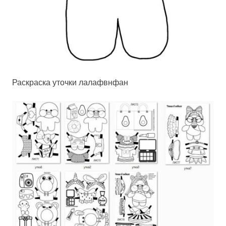
Раскраска уточки лалафвнфан