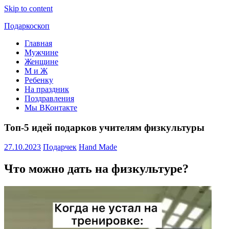
Skip to content
Подаркоскоп
Главная
Поможем
Мужчине
выбрать
Женщине
что
М и Ж
подарить
Ребенку
На праздник
Поздравления
Мы ВКонтакте
Топ-5 идей подарков учителям физкультуры
27.10.2023
Подарчек
Hand Made
Что можно дать на физкультуре?