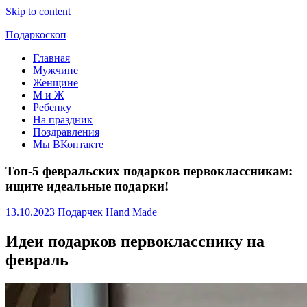
Skip to content
Подаркоскоп
Главная
Поможем
Мужчине
выбрать
Женщине
что
М и Ж
подарить
Ребенку
На праздник
Поздравления
Мы ВКонтакте
Топ-5 февральских подарков первоклассникам:
ищите идеальные подарки!
13.10.2023
Подарчек
Hand Made
Идеи подарков первокласснику на
февраль