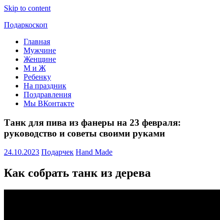
Skip to content
Подаркоскоп
Главная
Поможем
Мужчине
выбрать
Женщине
что
М и Ж
подарить
Ребенку
На праздник
Поздравления
Мы ВКонтакте
Танк для пива из фанеры на 23 февраля:
руководство и советы своими руками
24.10.2023
Подарчек
Hand Made
Как собрать танк из дерева