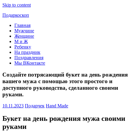
Skip to content
Подаркоскоп
Главная
Поможем
Мужчине
выбрать
Женщине
что
М и Ж
подарить
Ребенку
На праздник
Поздравления
Мы ВКонтакте
Создайте потрясающий букет на день рождения
вашего мужа с помощью этого простого и
доступного руководства, сделанного своими
руками.
10.11.2023
Подарчек
Hand Made
Букет на день рождения мужа своими
руками