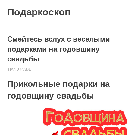
Skip
Подаркоскоп
to
content
Поможем
выбрать
что
Смейтесь вслух с веселыми
подарить
подарками на годовщину
свадьбы
17.10.2023
ПОДАРЧЕК
HAND MADE
Прикольные подарки на
годовщину свадьбы