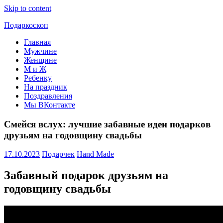
Skip to content
Подаркоскоп
Главная
Поможем
Мужчине
выбрать
Женщине
что
М и Ж
подарить
Ребенку
На праздник
Поздравления
Мы ВКонтакте
Смейся вслух: лучшие забавные идеи подарков
друзьям на годовщину свадьбы
17.10.2023
Подарчек
Hand Made
Забавный подарок друзьям на
годовщину свадьбы