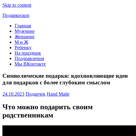
Skip to content
Подаркоскоп
Главная
Поможем
Мужчине
выбрать
Женщине
что
М и Ж
подарить
Ребенку
На праздник
Поздравления
Мы ВКонтакте
Символические подарки: вдохновляющие идеи
для подарков с более глубоким смыслом
24.10.2023
Подарчек
Hand Made
Что можно подарить своим
родственникам