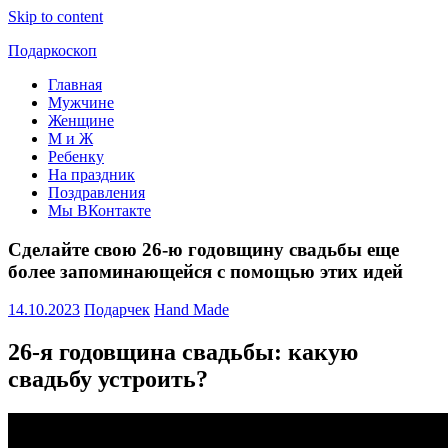
Skip to content
Подаркоскоп
Главная
Поможем
Мужчине
выбрать
Женщине
что
М и Ж
подарить
Ребенку
На праздник
Поздравления
Мы ВКонтакте
Сделайте свою 26-ю годовщину свадьбы еще
более запоминающейся с помощью этих идей
14.10.2023
Подарчек
Hand Made
26-я годовщина свадьбы: какую
свадьбу устроить?