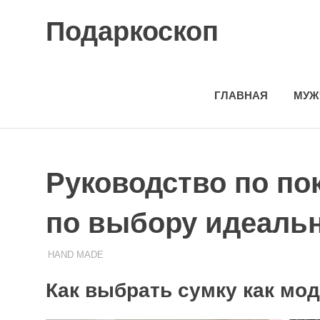
Skip
Подаркоскоп
to
content
Поможем
выбрать
что
ГЛАВНАЯ
МУЖ
подарить
Руководство по по
по выбору идеаль
31.10.2023
ПОДАРЧЕК
HAND MADE
Как выбрать сумку как мо