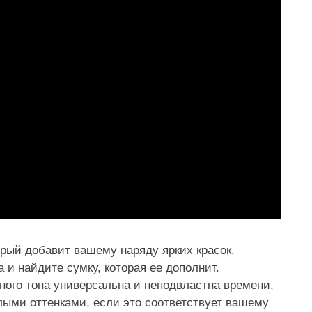
рый добавит вашему наряду ярких красок.
и найдите сумку, которая ее дополнит.
ного тона универсальна и неподвластна времени,
лыми оттенками, если это соответствует вашему