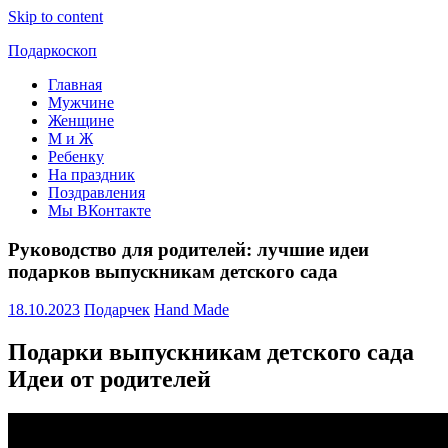
Skip to content
Подаркоскоп
Главная
Поможем
Мужчине
выбрать
Женщине
что
М и Ж
подарить
Ребенку
На праздник
Поздравления
Мы ВКонтакте
Руководство для родителей: лучшие идеи
подарков выпускникам детского сада
18.10.2023
Подарчек
Hand Made
Подарки выпускникам детского сада
Идеи от родителей