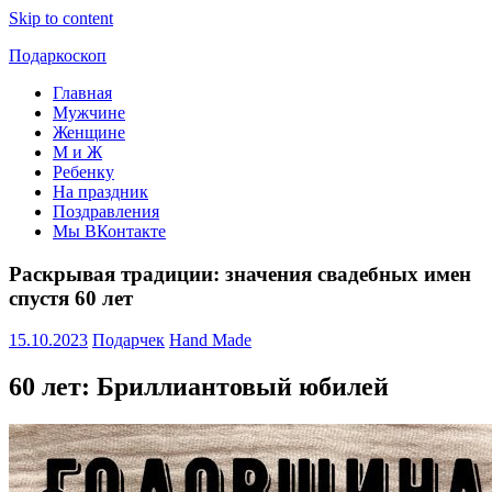
Skip to content
Подаркоскоп
Главная
Поможем
Мужчине
выбрать
Женщине
что
М и Ж
подарить
Ребенку
На праздник
Поздравления
Мы ВКонтакте
Раскрывая традиции: значения свадебных имен
спустя 60 лет
15.10.2023
Подарчек
Hand Made
60 лет: Бриллиантовый юбилей