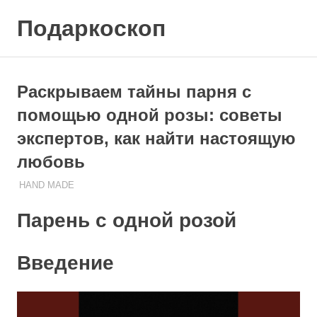
Skip
Подаркоскоп
to
content
Поможем
выбрать
что
Раскрываем тайны парня с
подарить
помощью одной розы: советы
экспертов, как найти настоящую
любовь
HAND MADE
29.10.2023
ПОДАРЧЕК
Парень с одной розой
Введение