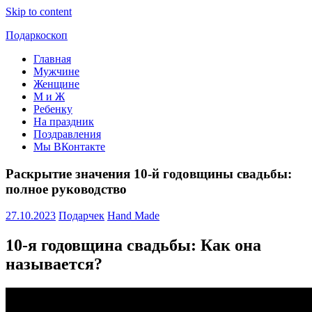
Skip to content
Подаркоскоп
Главная
Поможем
Мужчине
выбрать
Женщине
что
М и Ж
подарить
Ребенку
На праздник
Поздравления
Мы ВКонтакте
Раскрытие значения 10-й годовщины свадьбы:
полное руководство
27.10.2023
Подарчек
Hand Made
10-я годовщина свадьбы: Как она
называется?