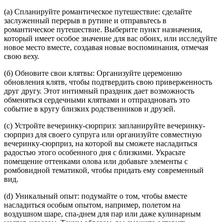
(a) Спланируйте романтическое путешествие: сделайте
заслуженный перерыв в рутине и отправьтесь в
романтическое путешествие. Выберите пункт назначения,
который имеет особое значение для вас обоих, или исследуйте
новое место вместе, создавая новые воспоминания, отмечая
свою веху.
(б) Обновите свои клятвы: Организуйте церемонию
обновления клятв, чтобы подтвердить свою приверженность
друг другу. Этот интимный праздник дает возможность
обменяться сердечными клятвами и отпраздновать это
событие в кругу близких родственников и друзей.
(c) Устройте вечеринку-сюрприз: запланируйте вечеринку-
сюрприз для своего супруга или организуйте совместную
вечеринку-сюрприз, на которой вы сможете насладиться
радостью этого особенного дня с близкими. Украсьте
помещение оттенками олова или добавьте элементы с
ромбовидной тематикой, чтобы придать ему современный
вид.
(d) Уникальный опыт: подумайте о том, чтобы вместе
насладиться особым опытом, например, полетом на
воздушном шаре, спа-днем для пар или даже кулинарным