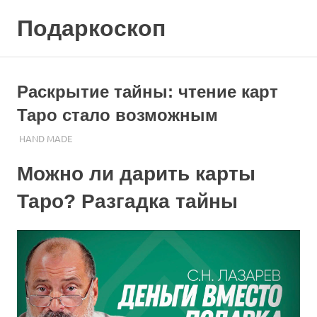
Skip
Подаркоскоп
to
content
Поможем
выбрать
что
Раскрытие тайны: чтение карт
подарить
Таро стало возможным
16.10.2023
ПОДАРЧЕК
HAND MADE
Можно ли дарить карты
Таро? Разгадка тайны