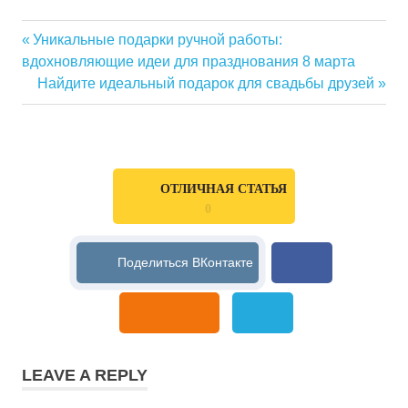
Previous
Уникальные подарки ручной работы:
Навигация
вдохновляющие идеи для празднования 8 марта
Post:
Next
Найдите идеальный подарок для свадьбы друзей
по
Post:
записям
ОТЛИЧНАЯ СТАТЬЯ
0
LEAVE A REPLY