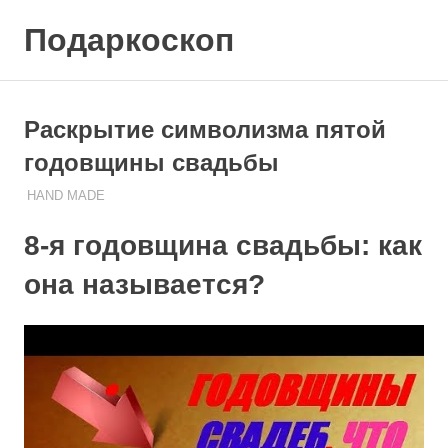
Skip
Подаркоскоп
to
content
Поможем
выбрать
что
Раскрытие символизма пятой
подарить
годовщины свадьбы
27.10.2023
ПОДАРЧЕК
HAND MADE
8-я годовщина свадьбы: как
она называется?