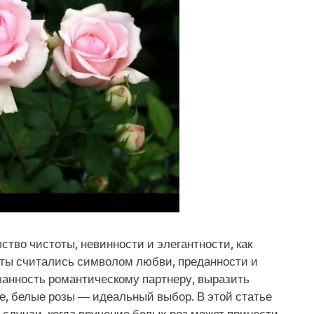
вство чистоты, невинности и элегантности, как
веты считались символом любви, преданности и
занность романтическому партнеру, выразить
ре, белые розы — идеальный выбор. В этой статье
случаи, когда вручение белых роз может принести