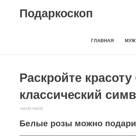
Skip
Подаркоскоп
to
content
Поможем
выбрать
что
ГЛАВНАЯ
МУЖ
подарить
Раскройте красоту
классический сим
07.11.2023
ПОДАРЧЕК
HAND MADE
Белые розы можно подари