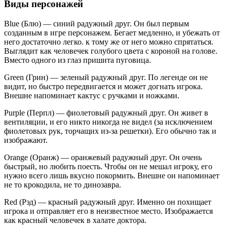
Виды персонажей
Blue (Блю) — синий радужный друг. Он был первым
созданным в игре персонажем. Бегает медленно, и убежать от
него достаточно легко. к тому же от него можно спрятаться.
Выглядит как человечек голубого цвета с короной на голове.
Вместо одного из глаз пришита пуговица.
Green (Грин) — зеленый радужный друг. По легенде он не
видит, но быстро передвигается и может догнать игрока.
Внешне напоминает кактус с ручками и ножками.
Purple (Перпл) — фиолетовый радужный друг. Он живет в
вентиляции, и его никто никогда не видел (за исключением
фиолетовых рук, торчащих из-за решетки). Его обычно так и
изображают.
Orange (Оранж) — оранжевый радужный друг. Он очень
быстрый, но любить поесть. Чтобы он не мешал игроку, его
нужно всего лишь вкусно покормить. Внешне он напоминает
не то крокодила, не то динозавра.
Red (Рэд) — красный радужный друг. Именно он похищает
игрока и отправляет его в неизвестное место. Изображается
как красный человечек в халате доктора.