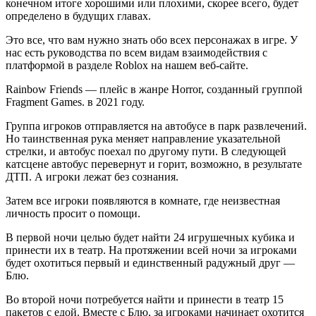
конечном итоге хорошими или плохими, скорее всего, будет
определено в будущих главах.
Это все, что вам нужно знать обо всех персонажах в игре. У
нас есть руководства по всем видам взаимодействия с
платформой в разделе Roblox на нашем веб-сайте.
Rainbow Friends — плейс в жанре Horror, созданный группой
Fragment Games. в 2021 году.
Группа игроков отправляется на автобусе в парк развлечений.
Но таинственная рука меняет направление указательной
стрелки, и автобус поехал по другому пути. В следующей
катсцене автобус перевернут и горит, возможно, в результате
ДТП. А игроки лежат без сознания.
Затем все игроки появляются в комнате, где неизвестная
личность просит о помощи.
В первой ночи целью будет найти 24 игрушечных кубика и
принести их в театр. На протяжении всей ночи за игроками
будет охотиться первый и единственный радужный друг —
Блю.
Во второй ночи потребуется найти и принести в театр 15
пакетов с едой. Вместе с Блю, за игроками начинает охотится