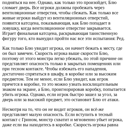
подняться на нее. Однако, как только это произойдет, Блю
сломает дверь. Все игроки должны пробежать через
вентиляционные отверстия, чтобы сбежать. Как только все
живые игроки выйдут из вентиляционных отверстий,
появится катсцена, показывающая, как Блю попадает в
ловушку, когда вентиляционное отверстие закрывается.
Играет финальная катсцена, раскрывающая таинственную
фигуру того, кто вынудил пройти нас все эти испытания: Ред.
Как только Блю увидит игрока, он начнет бежать к месту, где
он был замечен. Скорость игрока выше скорости Блю,
поэтому от этого монстра легко убежать, по этой причине он
представляет опасность только в закрытых помещениях или
при тесном контакте. Чтобы избежать его нападения,
достаточно спрятаться в шкафу, в коробке или за высоким
предметом. Тем не менее, если Блю увидит, как игрок
прячется в коробке, то это можно узнать восклицательным
знаком на экране, а Блю, проигнорировав коробку, попытается
убить игрока. Однако, если игрок быстро зашел за угол, за
дверь или за высокий предмет, это остановит Блю от атаки.
Несмотря на то, что он не видит игроков, он всё-же
представляет малую опасность. Если вступить в тесный
контакт с Грином, монстр схватит и мгновенно убьет игрока,
даже если вы находитесь в коробке. Скорость игрока равна