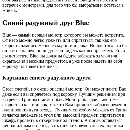
встречи с монстрами, для того что бы выбраться и остаться в
живых.
Синий радужный друг Blue
Blue — самый первый монстр которого вы можете встретить.
От него можно легко убежать или спрятаться, так как его
скорость намного меньше скорости игрока. Но для того что бы
он вас не нашел, он не должен видеть как вы прячетесь. Если
вы встретите Blue вы должны будите забежать за угол или
скрыться за высоким предметом, а уже после надеть на себя
коробку или залезть в шкаф.
Картинки синего радужного друга
Green слепой, но очень опасный монстр. Он может найти Вас
даже если вы спрячетесь под коробку. Лучшим решением при
встрече с Грином станет побег. Монстр обладает такой же
скоростью как и игрок, так что Вам придется заблаговременно
планировать пути отхода. Лучшим способом убежать от Грина
является забежать за угол или высокий предмет, спрятаться в
шкафу, пролезть в отверстие под стеной. А после оставаться
неподвижным и не издавать никаких звуков до тех пор пока