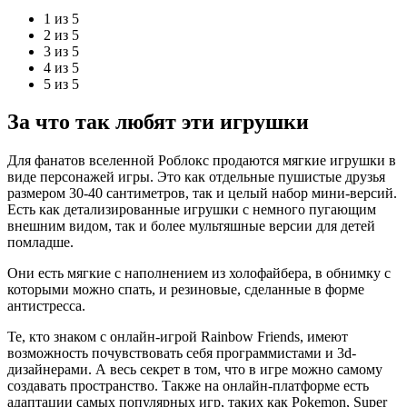
1 из 5
2 из 5
3 из 5
4 из 5
5 из 5
За что так любят эти игрушки
Для фанатов вселенной Роблокс продаются мягкие игрушки в
виде персонажей игры. Это как отдельные пушистые друзья
размером 30-40 сантиметров, так и целый набор мини-версий.
Есть как детализированные игрушки с немного пугающим
внешним видом, так и более мультяшные версии для детей
помладше.
Они есть мягкие с наполнением из холофайбера, в обнимку с
которыми можно спать, и резиновые, сделанные в форме
антистресса.
Те, кто знаком с онлайн-игрой Rainbow Friends, имеют
возможность почувствовать себя программистами и 3d-
дизайнерами. А весь секрет в том, что в игре можно самому
создавать пространство. Также на онлайн-платформе есть
адаптации самых популярных игр, таких как Pokemon, Super