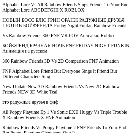
Alphabet Lore Vs All Rainbow Friends Sings Friends To Your End
Alphabet Lore ABCDEFGHI X ROBLOX
НОВЫЙ БОСС БЛЮ ГРИН ОРАНЖ РАДУЖНЫЕ ДРУЗЬЯ
ПРОТИВ БОЙФРЕНДА Friday Night Funkin Rainbow Friends
Vs Rainbow Friends 360 FNF VR POV Animation Roblox
БОЙФРЕНД БРАЧНАЯ НОЧЬ FNF FRIDAY NIGHT FUNKIN
Анимация на русском
360 Rainbow Friends 3D Vs 2D Comparison FNF Animation
FNF Alphabet Lore Friend But Everyone Sings It Friend But
Different Characters Sing
New Update New 3D Rainbow Friends Vs New 2D Rainbow
Friends NEW 3D White Teal
это радужные друзья в фнф
All Poppy Playtime Ep 1 Vs Sonic EXE Huggy Vs Triple Trouble
X Rainbow Friends X FNF Animation
Rainbow Friends Vs Poppy Playtime 2 FNF Friends To Your End
But Poppy Playtime Characters Sing It