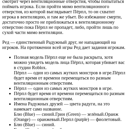
смотрит через вентиляционные отверстия, чтобы попытаться
поймать игрока. Если пройти мимо вентиляционного
отверстия, из которой выглядывает Пёрпл, то он схватит
игрока в вентиляцию, и там же убьет. Во избежание смерти,
достаточно просто не приближаться к вентиляционному
отверстию пока Пёрпл не пропадет, либо, пройти лишь по
сухой части мимо вентиляции.
Ред — единственный Радужный друг, не нападающий на
игроков. На протяжении всей игры Ред дает задания игрокам.
Полная модель Пёрпл еще не была раскрыта, хотя
можно увидеть модель лица Пёрпл, которая убивает вас
в студии Roblox.
Пёрпл — один из самых жутких монстров в игре.Пёрпл
будет время от времени перемещаться по разным
вентиляционным отверстиям.
Пёрпл — один из самых жутких монстров в игре.
Пёрпл будет время от времени перемещаться по разным
вентиляционным отверстиям.
Имена Радужных друзей — цвета радуги, на это
намекает само название.
Блю (Blue) — синий.Грин (Green) — зелёный.Оранж
(Orange) — оранжевый.Перпл (purple) — фиолетовый.
Блю (Blue) — синий.