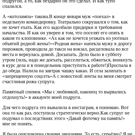
подругой, а то, как бездарно он это сделал. И как тупо
спалился.
А «котолампа» такова.В конце января муж «поехал» в
недельную командировку. Театрально сокрушался о том, как
не хочет ехать. Как его задолбали придирки и требования
начальства. И как он уверен в том, что поселят его опять в
каком то клоповнике. «Ах как не хочется уезжать из уютных
объятий родной жены!»»Родная жена» напекла мужу в дорогу
пирожков, проводила до такси на вокзал, расцеловала во все
места и вернулась домой. Досыпать. Дело было в субботу
утром (эххъ, надо же доехать, расселиться, обжиться, вникнуть
в курс дела и в понедельник приступить к работе!)Проспала я
до обеда. Налила на завтрак чашку какао. И села залипать в
«запрещенную соцсеть»А с новостной ленты на меня смотрит
счастливая рожа супруга.
Памятный снимок «Мы с любимкой, наконец то вырвались
отдохнуть!» в аккаунте моей подруги.
Для чего подруга это вывалила в инстаграм, я понимаю. Вот
она то как раз, поступила стратегически верно.Как супруг не
подумал о последствиях этого «Давай фоточку на память!»
мне не понять.
Я была ошеломлена своими эмоциями. То есть, серьёзно? Я не