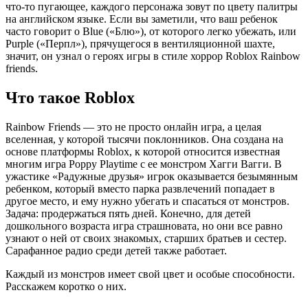
что-то пугающее, каждого персонажа зовут по цвету палитры
на английском языке. Если вы заметили, что ваш ребенок
часто говорит о Blue («Блю»), от которого легко убежать, или
Purple («Перпл»), прячущегося в вентиляционной шахте,
значит, он узнал о героях игры в стиле хоррор Roblox Rainbow
friends.
Что такое Roblox
Rainbow Friends — это не просто онлайн игра, а целая
вселенная, у которой тысячи поклонников. Она создана на
основе платформы Roblox, к которой относится известная
многим игра Poppy Playtime с ее монстром Хагги Вагги. В
ужастике «Радужные друзья» игрок оказывается безымянным
ребенком, который вместо парка развлечений попадает в
другое место, и ему нужно убегать и спасаться от монстров.
Задача: продержаться пять дней. Конечно, для детей
дошкольного возраста игра страшновата, но они все равно
узнают о ней от своих знакомых, старших братьев и сестер.
Сарафанное радио среди детей также работает.
Каждый из монстров имеет свой цвет и особые способности.
Расскажем коротко о них.