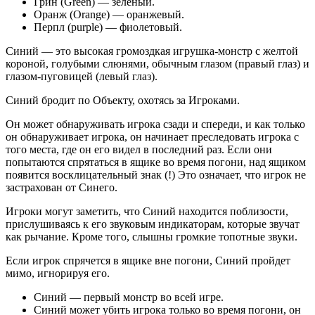
Грин (Green) — зелёный.
Оранж (Orange) — оранжевый.
Перпл (purple) — фиолетовый.
Синий — это высокая громоздкая игрушка-монстр с желтой
короной, голубыми слюнями, обычным глазом (правый глаз) и
глазом-пуговицей (левый глаз).
Синий бродит по Объекту, охотясь за Игроками.
Он может обнаруживать игрока сзади и спереди, и как только
он обнаруживает игрока, он начинает преследовать игрока с
того места, где он его видел в последний раз. Если они
попытаются спрятаться в ящике во время погони, над ящиком
появится восклицательный знак (!) Это означает, что игрок не
застрахован от Синего.
Игроки могут заметить, что Синий находится поблизости,
прислушиваясь к его звуковым индикаторам, которые звучат
как рычание. Кроме того, слышны громкие топотные звуки.
Если игрок спрячется в ящике вне погони, Синий пройдет
мимо, игнорируя его.
Синий — первый монстр во всей игре.
Синий может убить игрока только во время погони, он