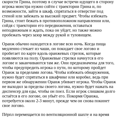
скорости Грина, поэтому в случае встречи идущего в сторону
игрока монстра нужно сойти с траектории Грина и, по
возможности, зайти в шкаф, спрятаться в отверстие под
стеной или забежать за высокий предмет. Чтобы избежать
Грина, стоит бежать в противоположном направлении или,
сойдя с траектории его передвижения, оставаться
неподвижным и ждать, пока он уйдет, но также можно
пробежать через зазор между рукой и туловищем.
Оранж обычно находится в логове всю ночь. Когда пища
медленно стекает из чаши, он покидает свое логово и
пробегает по карте вдоль оранжевых стрелок, которые
появляются на полу. Оранжевые стрелки начнутся в его
логове и заканчиваются там же. Они предназначены для того,
чтобы предупредить игрока о пути, по которому пройдет
Оранж за пределами логова. Чтобы избежать обнаружения,
нужно будет спрятаться в шкафчике или коробке, ведь при
первом же обнаружении Оранж убивает игрока. Чтобы Оранж
не выходил за пределы своего логова, нужно будет нажать на
диспенсер для еды, чтобы он поел. Если игрок слишком долго
остаётся в его логове, он убьёт его. Покормя Оранжа,
потребуется около 2-3 минут, прежде чем он снова покинет
свое логово.
Пёрпл перемещается по вентиляционной шахте и на время