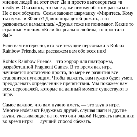
мнение людей на этот счет. Да и просто выговориться «в
тамбур». Оказалось, что мне даже некому об этом рассказать.
Не с кем обсудить. Семья заводит шарманку «Миритесь. Кому
ты нужна в 30 лет?! Давно пора детей рожать, а ты
разводиться намылилась!»Друзья тоже не понимают. Какие то
странные мнения. «Если бы реально любила, то простила
бы!»
Если вам интересно, кто все текущие персонажи в Roblox
Rainbow Friends, мы расскажем вам обо всех них!
Roblox Rainbow Friends – это хоррор для платформы,
разработанной Fragment Games. В то время как игра
начинается достаточно просто, по мере ее развития все
становится пугающим. Чтобы выжить, вам нужно будет уметь
преодолевать определенные препятствия. Мы покажем вам
всех персонажей, которые на данный момент существуют в
игре.
Самое важное, что вам нужно иметь, — это звук в игре.
Многие избегают Радужных друзей, слушая шаги и другие
звуки, указывающие на то, что они рядом! Надевать наушники
во время игры — лучший способ сбежать.