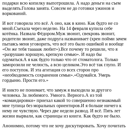
подарки всю копилку выпотрошила. А надо деньги на съем
выделять.Голова занята. Совсем не до готовки ужинов и
воркований.
И вот говорила это всё. А оно, как в кино. Как будто не со
мной.Съехала через неделю. На 14 февраля купила себе
котёнка. Назвала Фёдором.Муж звонит, свекровь звонит,
родители звонят, даже подруга названивает (хрен пойми зачем
пытаясь меня уговорить, что всё это было ошибкой и вообще
«Он же тебя тааааак любит»).Все почему то решили, что я
«разрушаю хорошую, крепкую семью». И надо бы
одуматься.А я как будто только что от стоматолога. Только
заморозили не челюсть, а всю целиком.Это всё так глупо. И
его поступок. И эта агитация со всех сторон про
«необходимость сохранения семьи».»Одумайся. Умерь
гордыню. Прости его.»
И никто не понимает, что замуж я выходила за другого
человека. За любимого. Умного. Верного.А из той
«командировки» приехал какой то совершенно незнакомый
мне тупица без моральных ориентиров.И я больше ничего к
нему не чувствую. Через две недели развод. И всё. Пять лет
жизни вырвали, как страницы из книги. Как будто не было.
Анонимно, потому что не хочу дискутировать. Хочу почитать