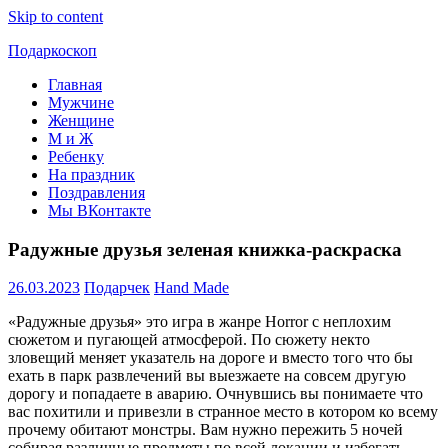
Skip to content
Подаркоскоп
Главная
Поможем
Мужчине
выбрать
Женщине
что
М и Ж
подарить
Ребенку
На праздник
Поздравления
Мы ВКонтакте
Радужные друзья зеленая книжка-раскраска
26.03.2023
Подарчек
Hand Made
«Радужные друзья» это игра в жанре Horror с неплохим
сюжетом и пугающей атмосферой. По сюжету некто
зловещий меняет указатель на дороге и вместо того что бы
ехать в парк развлечений вы выезжаете на совсем другую
дорогу и попадаете в аварию. Очнувшись вы понимаете что
вас похитили и привезли в странное место в котором ко всему
прочему обитают монстры. Вам нужно пережить 5 ночей
собирая различные предметы по всей локации и избегать