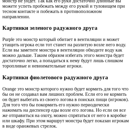
монстр не уйдет. Так как его руки достаточно длинные вы
можете успеть пробежать между его рукой и туловищем при
тесном контакте и побежать в противоположном
направлении.
Картинки зеленого радужного друга
Purple это монстр который обитает в вентиляции и может
утащить игрока если тот станет на разлитую возле него воду.
Если вы заметите монстра в вентиляции обходите воду как
можно дальше. Таким образом избегать этого монстра будет
достаточно легко, а попадаться к нему будут лишь слишком
торопливые и невнимательные игроки.
Картинки фиолетового радужного друга
Orange это монстр которого нужно будет кормить для того что
бы он не создавал вам лишних проблем. Если его не кормить
он будет выбегать из своего логова в поисках пищи (игроков).
Для того что бы покормить его нужно периодически
нажимать на диспенсер еды возле его логова. Но если он все
же отправиться на охоту, можно спрятаться от него в коробке
или шкафу. При этом маршрут монстра будет показан игрокам
в виде оранжевых стрелок.