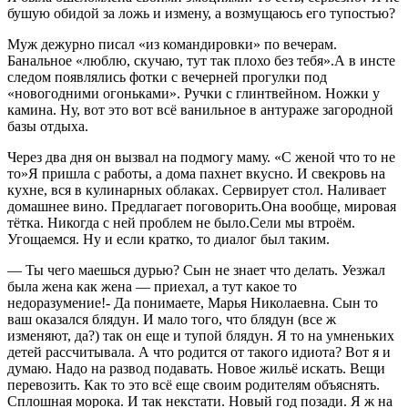
бушую обидой за ложь и измену, а возмущаюсь его тупостью?
Муж дежурно писал «из командировки» по вечерам.
Банальное «люблю, скучаю, тут так плохо без тебя».А в инсте
следом появлялись фотки с вечерней прогулки под
«новогодними огоньками». Ручки с глинтвейном. Ножки у
камина. Ну, вот это вот всё ванильное в антураже загородной
базы отдыха.
Через два дня он вызвал на подмогу маму. «С женой что то не
то»Я пришла с работы, а дома пахнет вкусно. И свекровь на
кухне, вся в кулинарных облаках. Сервирует стол. Наливает
домашнее вино. Предлагает поговорить.Она вообще, мировая
тётка. Никогда с ней проблем не было.Сели мы втроём.
Угощаемся. Ну и если кратко, то диалог был таким.
— Ты чего маешься дурью? Сын не знает что делать. Уезжал
была жена как жена — приехал, а тут какое то
недоразумение!- Да понимаете, Марья Николаевна. Сын то
ваш оказался блядун. И мало того, что блядун (все ж
изменяют, да?) так он еще и тупой блядун. Я то на умненьких
детей рассчитывала. А что родится от такого идиота? Вот я и
думаю. Надо на развод подавать. Новое жильё искать. Вещи
перевозить. Как то это всё еще своим родителям объяснять.
Сплошная морока. И так некстати. Новый год позади. Я ж на