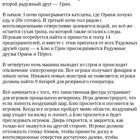
второй радужный друг — Грин.
В начале 3 ночи проигрывается катсцена, где Оранж почуял
еду, и (Не готово). В третьей ночи пол рядом с
вентиляционными отверстиями заливается водой, но всё-же
остается сухая тропа, на которой также остались следы.
Игрокам потребуется найти и принести в театр 14
предохранителей, и вместе с этим прятаться от всех Радужных
друзей сразу — к Блю и Грин присоединяются Радужные
друзья Оранж и Пёрпл.
В четвёртую ночь машина выходит из строя и происходит
отключение электроэнергии. Все игроки получают фонарик в
начале ночи. Никаких новых монстров не появляется; игроки
должны найти 9 батарей для резервного генератора.
Всё начинается с того, что таинственная фигура устраивает
для игроков прощальную вечеринку. Игра демонстрирует, что
если лопнуть воздушный шар, Блю проснется и погонится за
игроком. Когда все игроки пройдут мимо области, воздушный
шар упадет на вилку и лопнет, а Блю проснется и будет
преследовать игроков. Дверь откроется, и закроется, как
только все окажутся на другой стороне. Игроки должны
оттолкнуть стопку блоков, чтобы принести доску в
вентиляционные отверстия достаточно далеко, чтобы