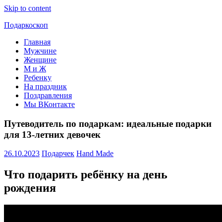
Skip to content
Подаркоскоп
Главная
Поможем
Мужчине
выбрать
Женщине
что
М и Ж
подарить
Ребенку
На праздник
Поздравления
Мы ВКонтакте
Путеводитель по подаркам: идеальные подарки
для 13-летних девочек
26.10.2023
Подарчек
Hand Made
Что подарить ребёнку на день
рождения