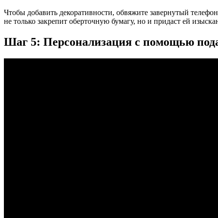
Чтобы добавить декоративности, обвяжите завернутый телефон 
не только закрепит оберточную бумагу, но и придаст ей изыск
Шаг 5: Персонализация с помощью под