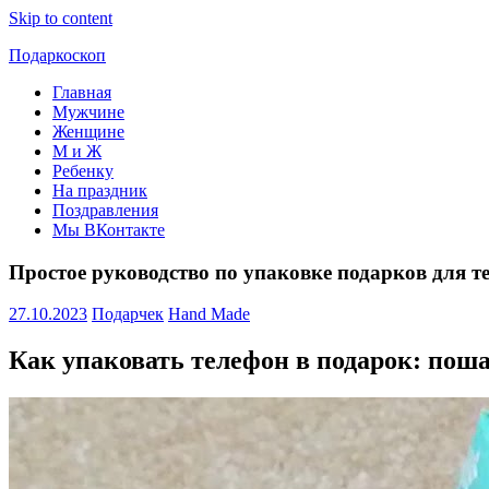
Skip to content
Подаркоскоп
Главная
Поможем
Мужчине
выбрать
Женщине
что
М и Ж
подарить
Ребенку
На праздник
Поздравления
Мы ВКонтакте
Простое руководство по упаковке подарков для 
27.10.2023
Подарчек
Hand Made
Как упаковать телефон в подарок: поша