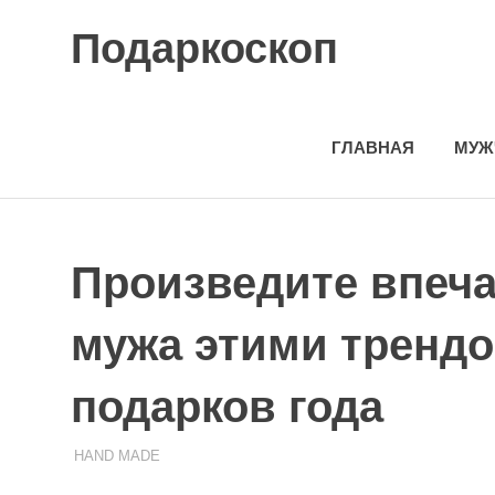
Skip
Подаркоскоп
to
content
Поможем
выбрать
что
ГЛАВНАЯ
МУЖ
подарить
Произведите впеча
мужа этими тренд
подарков года
17.10.2023
ПОДАРЧЕК
HAND MADE