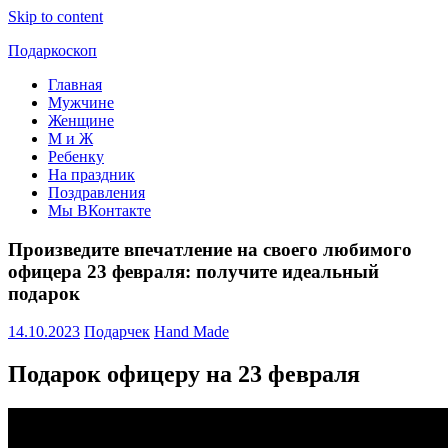
Skip to content
Подаркоскоп
Главная
Поможем
Мужчине
выбрать
Женщине
что
М и Ж
подарить
Ребенку
На праздник
Поздравления
Мы ВКонтакте
Произведите впечатление на своего любимого
офицера 23 февраля: получите идеальный
подарок
14.10.2023
Подарчек
Hand Made
Подарок офицеру на 23 февраля