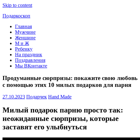
Skip to content
Подаркоскоп
Главная
Поможем
Мужчине
выбрать
Женщине
что
М и Ж
подарить
Ребенку
На праздник
Поздравления
Мы ВКонтакте
Продуманные сюрпризы: покажите свою любовь
с помощью этих 10 милых подарков для парня
27.10.2023
Подарчек
Hand Made
Милый подарок парню просто так:
неожиданные сюрпризы, которые
заставят его улыбнуться