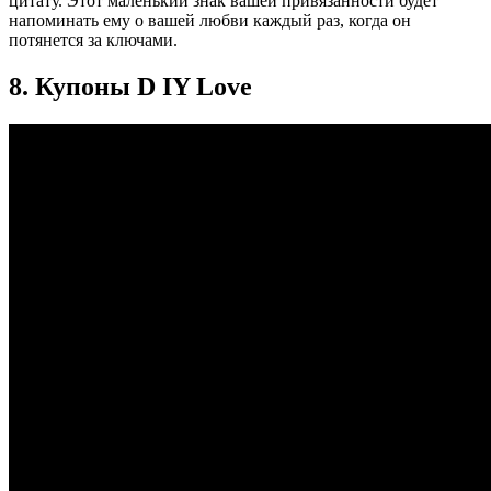
цитату. Этот маленький знак вашей привязанности будет
напоминать ему о вашей любви каждый раз, когда он
потянется за ключами.
8. Купоны D IY Love