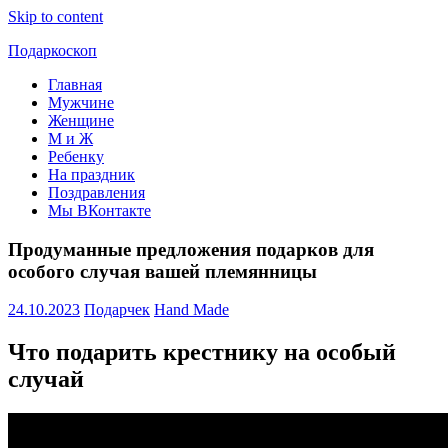
Skip to content
Подаркоскоп
Главная
Поможем
Мужчине
выбрать
Женщине
что
М и Ж
подарить
Ребенку
На праздник
Поздравления
Мы ВКонтакте
Продуманные предложения подарков для
особого случая вашей племянницы
24.10.2023
Подарчек
Hand Made
Что подарить крестнику на особый
случай