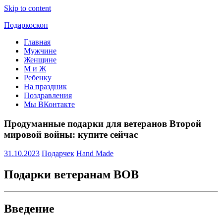
Skip to content
Подаркоскоп
Главная
Поможем
Мужчине
выбрать
Женщине
что
М и Ж
подарить
Ребенку
На праздник
Поздравления
Мы ВКонтакте
Продуманные подарки для ветеранов Второй
мировой войны: купите сейчас
31.10.2023
Подарчек
Hand Made
Подарки ветеранам ВОВ
Введение