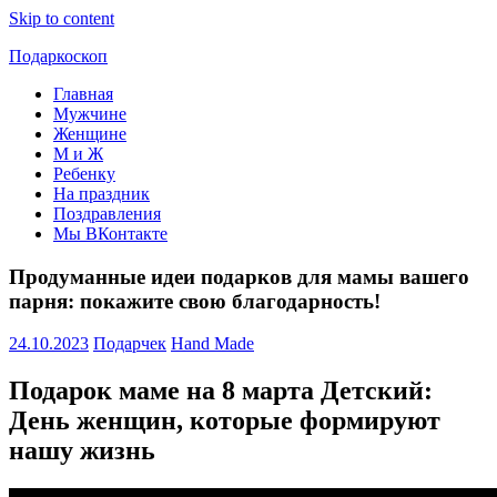
Skip to content
Подаркоскоп
Главная
Поможем
Мужчине
выбрать
Женщине
что
М и Ж
подарить
Ребенку
На праздник
Поздравления
Мы ВКонтакте
Продуманные идеи подарков для мамы вашего
парня: покажите свою благодарность!
24.10.2023
Подарчек
Hand Made
Подарок маме на 8 марта Детский:
День женщин, которые формируют
нашу жизнь