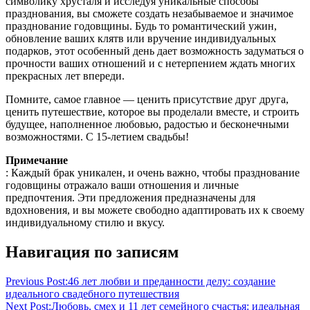
символику хрусталя и исследуя уникальные способы
празднования, вы сможете создать незабываемое и значимое
празднование годовщины. Будь то романтический ужин,
обновление ваших клятв или вручение индивидуальных
подарков, этот особенный день дает возможность задуматься о
прочности ваших отношений и с нетерпением ждать многих
прекрасных лет впереди.
Помните, самое главное — ценить присутствие друг друга,
ценить путешествие, которое вы проделали вместе, и строить
будущее, наполненное любовью, радостью и бесконечными
возможностями. С 15-летием свадьбы!
Примечание
: Каждый брак уникален, и очень важно, чтобы празднование
годовщины отражало ваши отношения и личные
предпочтения. Эти предложения предназначены для
вдохновения, и вы можете свободно адаптировать их к своему
индивидуальному стилю и вкусу.
Навигация по записям
Previous Post:
46 лет любви и преданности делу: создание
идеального свадебного путешествия
Next Post:
Любовь, смех и 11 лет семейного счастья: идеальная