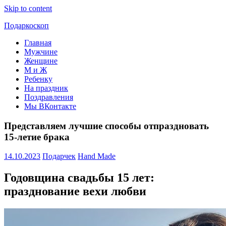
Skip to content
Подаркоскоп
Главная
Поможем
Мужчине
выбрать
Женщине
что
М и Ж
подарить
Ребенку
На праздник
Поздравления
Мы ВКонтакте
Представляем лучшие способы отпраздновать
15-летие брака
14.10.2023
Подарчек
Hand Made
Годовщина свадьбы 15 лет:
празднование вехи любви