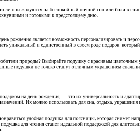
асто ли они жалуются на беспокойный ночной сон или боли в сп
дохнувшими и готовыми к предстоящему дню.
день рождения является возможность персонализировать и персо
ть уникальный и единственный в своем роде подарок, который
любители природы? Выбирайте подушку с красивым цветочным у
ванные подушки не только станут отличным украшением спальни
подарком на день рождения, — это их универсальность и адаптир
значений. Их можно использовать для сна, отдыха, украшения
онравиться удобная подушка для поясницы, которая снимет напр
я подушка для чтения станет идеальной поддержкой для длитель
.