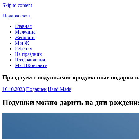
Skip to content
Подаркоскоп
Главная
Поможем
Мужчине
выбрать
Женщине
что
М и Ж
подарить
Ребенку
На праздник
Поздравления
Мы ВКонтакте
Празднуем с подушками: продуманные подарки н
16.10.2023
Подарчек
Hand Made
Подушки можно дарить на дни рождени