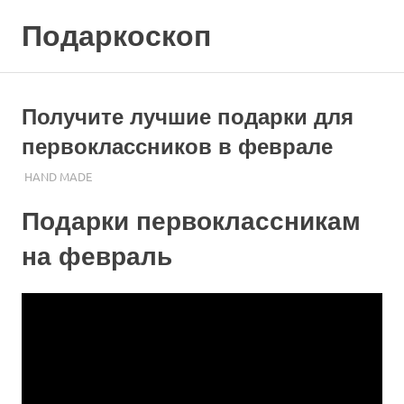
Skip
Подаркоскоп
to
content
Поможем
выбрать
что
Получите лучшие подарки для
подарить
первоклассников в феврале
13.10.2023
ПОДАРЧЕК
HAND MADE
Подарки первоклассникам
на февраль