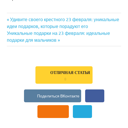
Previous
Удивите своего крестного 23 февраля: уникальные
Навигация
идеи подарков, которые порадуют его
Post:
Next
Уникальные подарки на 23 февраля: идеальные
по
Post:
подарки для мальчиков
записям
ОТЛИЧНАЯ СТАТЬЯ
0