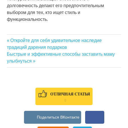
долговечность делают его предпочтительным
выбором для тех, кто ищет стиль и
функциональность.
Previous
Откройте для себя удивительное наследие
Навигация
традиций дарения подарков
Post:
Next
Быстрые и эффективные способы заставить маму
по
Post:
улыбнуться
записям
ОТЛИЧНАЯ СТАТЬЯ
0