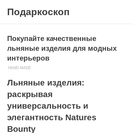
Skip
Подаркоскоп
to
content
Поможем
выбрать
что
Покупайте качественные
подарить
льняные изделия для модных
интерьеров
HAND MADE
24.11.2023
ПОДАРЧЕК
Льняные изделия:
раскрывая
универсальность и
элегантность Natures
Bounty