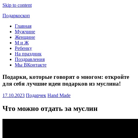
Skip to content
Подаркоскоп
Главная
Поможем
Мужчине
выбрать
Женщине
что
М и Ж
подарить
Ребенку
На праздник
Поздравления
Мы ВКонтакте
Подарки, которые говорят о многом: откройте
для себя лучшие идеи подарков из муслина!
17.10.2023
Подарчек
Hand Made
Что можно отдать за муслин