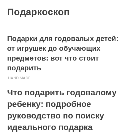
Skip
Подаркоскоп
to
content
Поможем
выбрать
что
Подарки для годовалых детей:
подарить
от игрушек до обучающих
предметов: вот что стоит
подарить
25.10.2023
ПОДАРЧЕК
HAND MADE
Что подарить годовалому
ребенку: подробное
руководство по поиску
идеального подарка