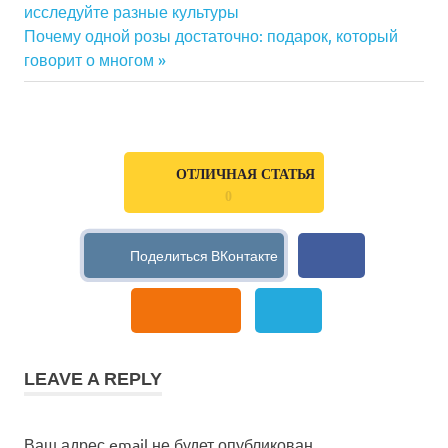
Навигация
исследуйте разные культуры
Post:
Next
Почему одной розы достаточно: подарок, который
по
Post:
говорит о многом
записям
ОТЛИЧНАЯ СТАТЬЯ
0
LEAVE A REPLY
Ваш адрес email не будет опубликован.