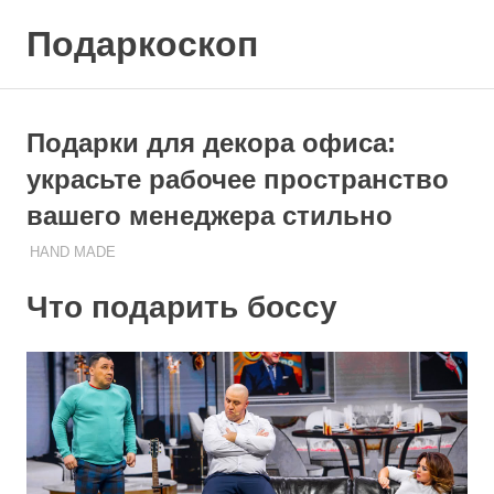
Skip
Подаркоскоп
to
content
Поможем
выбрать
что
Подарки для декора офиса:
подарить
украсьте рабочее пространство
вашего менеджера стильно
HAND MADE
25.10.2023
ПОДАРЧЕК
Что подарить боссу