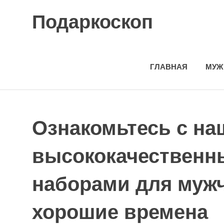
Skip
Подаркоскоп
to
content
Поможем
выбрать
что
ГЛАВНАЯ
МУЖ
подарить
Ознакомьтесь с н
высококачествен
наборами для мужч
хорошие времена