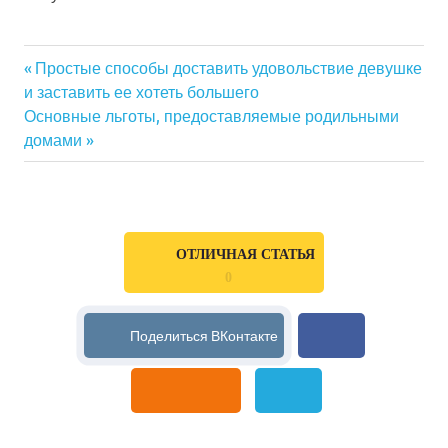
Previous
Простые способы доставить удовольствие девушке
Навигация
и заставить ее хотеть большего
Post:
Next
Основные льготы, предоставляемые родильными
по
Post:
домами
записям
ОТЛИЧНАЯ СТАТЬЯ
0