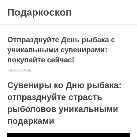
Skip
Подаркоскоп
to
content
Поможем
выбрать
что
Отпразднуйте День рыбака с
подарить
уникальными сувенирами:
покупайте сейчас!
24.11.2023
ПОДАРЧЕК
HAND MADE
Сувениры ко Дню рыбака:
отпразднуйте страсть
рыболовов уникальными
подарками