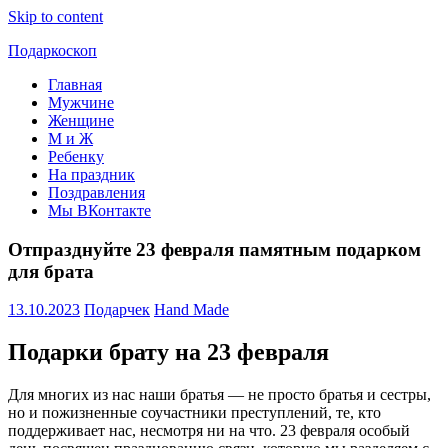
Skip to content
Подаркоскоп
Главная
Поможем
Мужчине
выбрать
Женщине
что
М и Ж
подарить
Ребенку
На праздник
Поздравления
Мы ВКонтакте
Отпразднуйте 23 февраля памятным подарком
для брата
13.10.2023
Подарчек
Hand Made
Подарки брату на 23 февраля
Для многих из нас наши братья — не просто братья и сестры,
но и пожизненные соучастники преступлений, те, кто
поддерживает нас, несмотря ни на что. 23 февраля особый