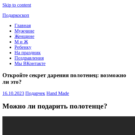
Skip to content
Подаркоскоп
Главная
Поможем
Мужчине
выбрать
Женщине
что
М и Ж
подарить
Ребенку
На праздник
Поздравления
Мы ВКонтакте
Откройте секрет дарения полотенец: возможно
ли это?
16.10.2023
Подарчек
Hand Made
Можно ли подарить полотенце?