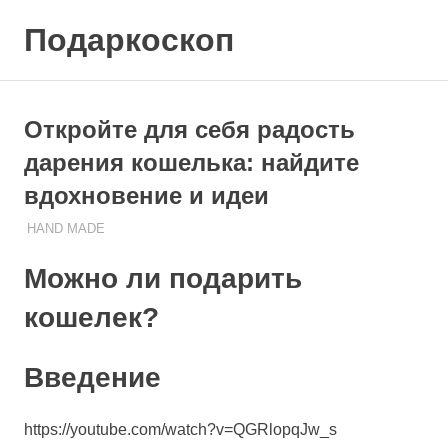
Skip
Подаркоскоп
to
content
Поможем
выбрать
что
Откройте для себя радость
подарить
дарения кошелька: найдите
вдохновение и идеи
HAND MADE
16.10.2023
ПОДАРЧЕК
Можно ли подарить
кошелек?
Введение
https://youtube.com/watch?v=QGRlopqJw_s