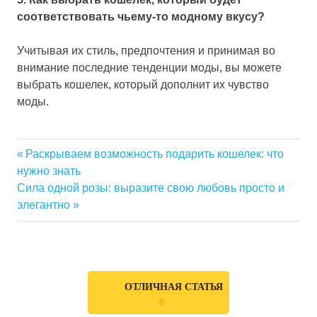
соответствовать чьему-то модному вкусу?
Учитывая их стиль, предпочтения и принимая во
внимание последние тенденции моды, вы можете
выбрать кошелек, который дополнит их чувство
моды.
Previous
Раскрываем возможность подарить кошелек: что
Навигация
нужно знать
Post:
Next
Сила одной розы: выразите свою любовь просто и
по
Post:
элегантно
записям
ОТЛИЧНАЯ СТАТЬЯ
0