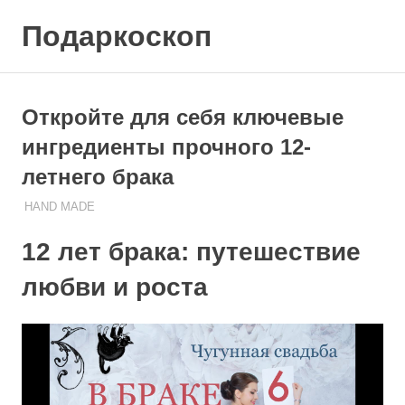
Skip
Подаркоскоп
to
content
Поможем
выбрать
что
Откройте для себя ключевые
подарить
ингредиенты прочного 12-
летнего брака
14.10.2023
ПОДАРЧЕК
HAND MADE
12 лет брака: путешествие
любви и роста