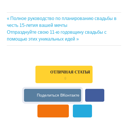
Previous
Полное руководство по планированию свадьбы в
Навигация
честь 15-летия вашей мечты
Post:
Next
Отпразднуйте свою 11-ю годовщину свадьбы с
по
Post:
помощью этих уникальных идей
записям
ОТЛИЧНАЯ СТАТЬЯ
0