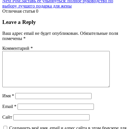
Next Post:
Заставь ее улыбнуться: полное руководство по
выбору лучшего подарка для жены
Отличная статья
0
Leave a Reply
Ваш адрес email не будет опубликован.
Обязательные поля
помечены
*
Комментарий
*
Имя
*
Email
*
Сайт
Сохранить моё имя, email и адрес сайта в этом браузере для