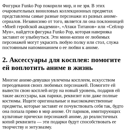
Фигурки Funko Pop покорили мир, и не зря. В этих
очаровательных виниловых коллекционных предметах
представлены самые разные персонажи из разных аниме-
сериалов. Независимо от того, является ли она поклонницей
«Моей геройской академии», «Атаки Титанов» или «Сейлор
Мун», найдется фигурка Funko Pop, которая наверняка
заставит ее улыбнуться. Эти мини-копии ее любимых
персонажей могут украсить любую полку или стол, служа
постоянным напоминанием о ее любви к аниме.
2. Аксессуары для косплея: помогите
ей воплотить аниме в жизнь
Многие аниме-девушки увлечены косплеем, искусством
переодевания своих любимых персонажей. Помогите ей
вывести свою косплей-игру на новый уровень, подарив ей
такие аксессуары, как парики, реквизит или даже полные
костюмы. Ищите оригинальные и высококачественные
предметы, которые заставят ее почувствовать себя так, будто
она попала прямо в мир аниме. От париков, имитирующих
культовые прически персонажей аниме, до реалистичных
копий реквизита — эти подарки будут способствовать ее
творчеству и энтузиазму.