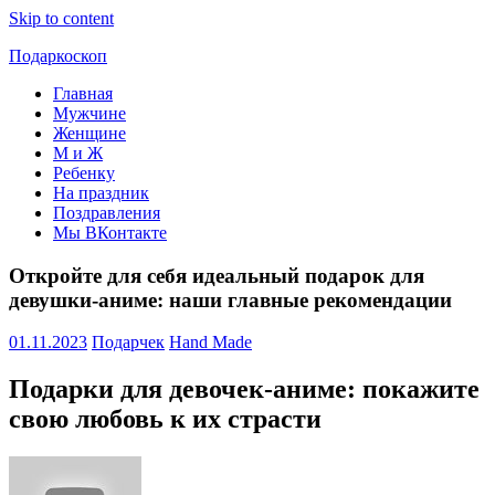
Skip to content
Подаркоскоп
Главная
Поможем
Мужчине
выбрать
Женщине
что
М и Ж
подарить
Ребенку
На праздник
Поздравления
Мы ВКонтакте
Откройте для себя идеальный подарок для
девушки-аниме: наши главные рекомендации
01.11.2023
Подарчек
Hand Made
Подарки для девочек-аниме: покажите
свою любовь к их страсти