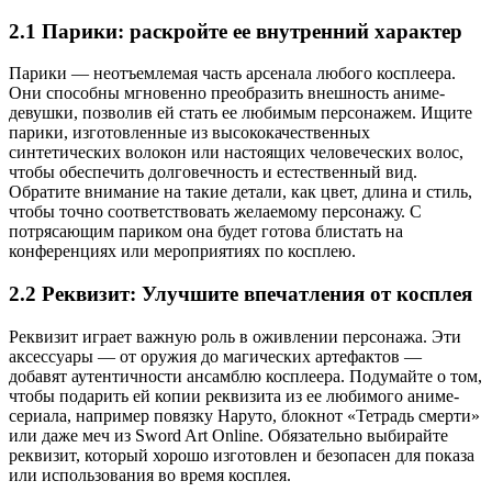
2.1 Парики: раскройте ее внутренний характер
Парики — неотъемлемая часть арсенала любого косплеера.
Они способны мгновенно преобразить внешность аниме-
девушки, позволив ей стать ее любимым персонажем. Ищите
парики, изготовленные из высококачественных
синтетических волокон или настоящих человеческих волос,
чтобы обеспечить долговечность и естественный вид.
Обратите внимание на такие детали, как цвет, длина и стиль,
чтобы точно соответствовать желаемому персонажу. С
потрясающим париком она будет готова блистать на
конференциях или мероприятиях по косплею.
2.2 Реквизит: Улучшите впечатления от косплея
Реквизит играет важную роль в оживлении персонажа. Эти
аксессуары — от оружия до магических артефактов —
добавят аутентичности ансамблю косплеера. Подумайте о том,
чтобы подарить ей копии реквизита из ее любимого аниме-
сериала, например повязку Наруто, блокнот «Тетрадь смерти»
или даже меч из Sword Art Online. Обязательно выбирайте
реквизит, который хорошо изготовлен и безопасен для показа
или использования во время косплея.