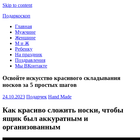
Skip to content
Подаркоскоп
Главная
Поможем
Мужчине
выбрать
Женщине
что
М и Ж
подарить
Ребенку
На праздник
Поздравления
Мы ВКонтакте
Освойте искусство красивого складывания
носков за 5 простых шагов
24.10.2023
Подарчек
Hand Made
Как красиво сложить носки, чтобы
ящик был аккуратным и
организованным